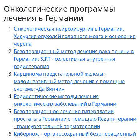
Онкологические программы
лечения в Германии
Онкологическая нейрохирургия в Германии.
Хирургия опухолей головного мозга и основания
черепа
Безоперационный метод лечения рака печени в
Германии: SIRT - селективная внутренняя
радиотерапия
Карцинома предстательной железы -
малоинвазивный метод лечения с помощью
системы «Да Винчи»
Радиологические методы лечения
онкологических заболеваний в Германии
Безоперационное лечение гиперплазии
простаты в Германии с помощью Rezum-терапии
- трансуретральной термотерапии
Кибернож – органосохранный безоперационный