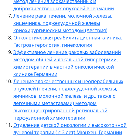
метод лечения злокачественных и
доброкачественных опухолей в Германии
Лечение рака печени, молочной железы,
кишечника, поджелудочной железы
криохирургическим методом (Австрия)
Онкологическая реабилитационная клиника.
Гастроэнтерология, гинекология
Эффективное лечение раковых заболеваний
методом общей и локальной гипертермии,
химиотерапии в частной онкологической
клинике Германии
Лечение злокачественных и неоперабельных
опухолей (печени, поджелудочной железы,
яичников, молочной железы и др., также с
легочными метастазами) методом
высоконцентрированной региональой
перфузионной химиотерапии
Отделение детской онкологии и высокоточной
лучевой терапии ( с 3 лет) Мюнхен, Германии