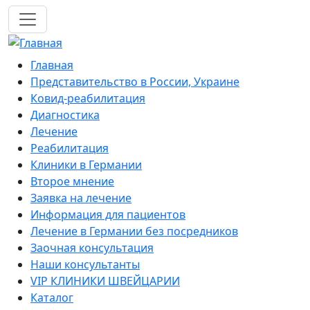
Перейти к основному содержанию
Mobile navigation
Главная
Представительство в России, Украине
Ковид-реабилитация
Диагностика
Лечение
Реабилитация
Клиники в Германии
Второе мнение
Заявка на лечение
Информация для пациентов
Лечение в Германии без посредников
Заочная консультация
Наши консультанты
VIP КЛИНИКИ ШВЕЙЦАРИИ
Каталог