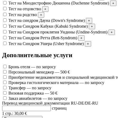
Тест на Миодистрофию Дюшенна (Duchenne Syndrome)
+
Тест на отцовство
+
Тест на родство
+
Тест на синдром Дауна (Down's Syndrome)
+
Тест на Синдром Кабуки (Kabuki Syndrome)
+
Тест на Синдром проклятия Ундины (Undine-Syndrom)
+
Тест на Синдром Ретта (Rett-Syndrom)
+
Тест на Синдром Ушера (Usher Syndrome)
+
Дополнительные услуги
Бронь отеля
— по запросу
Персональный менеджер
— 500 €
Приобретение медикаментов и специальной медицинской 
Проверка гистологического материала
— по запросу
Трансфер
— по запросу
Визовая поддержка
— 50 €
Заказ авиабилетов
— по запросу
Перевод медицинской документации RU-DE/DE-RU
страниц
1 стр.:
30,00
€