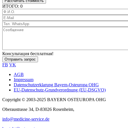
Рассчитать стоимость
ИТОГО:
0
Ф.И.О.
E-
Mail
Тел.
WhatsApp
Сообщение
Консультация бесплатная!
FB
VK
AGB
Impressum
Sub
Datenschutzerklarung Bayern-Osteuropa OHG
footer
EU-Datenschutz-Grundverordnung (EU-DSGVO)
Copyright © 2003-2025 BAYERN OSTEUROPA OHG
Oberaustrasse 34, D-83026 Rosenheim,
info@medicine-service.de