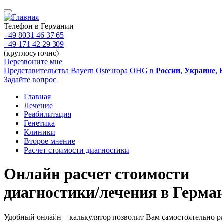
Перейти
к
основному
Телефон в Германии
содержанию
+49 8031 46 37 65
+49 171 42 29 309
(круглосуточно)
Перезвоните мне
Представительства Bayern Osteuropa OHG в
России
,
Украине
,
Задайте вопрос
Главная
Лечение
Main
Реабилитация
navigation
Генетика
Клиники
Второе мнение
Расчет стоимости диагностики
Онлайн расчет стоимости
диагностики/лечения в Герма
Удобный онлайн – калькулятор позволит Вам самостоятельно р