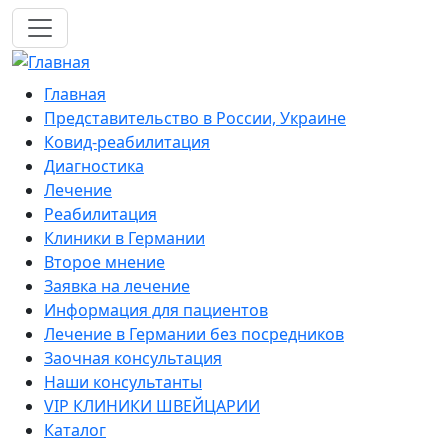
Перейти к основному содержанию
Mobile navigation
Главная
Представительство в России, Украине
Ковид-реабилитация
Диагностика
Лечение
Реабилитация
Клиники в Германии
Второе мнение
Заявка на лечение
Информация для пациентов
Лечение в Германии без посредников
Заочная консультация
Наши консультанты
VIP КЛИНИКИ ШВЕЙЦАРИИ
Каталог