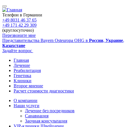
Перейти
к
основному
Телефон в Германии
содержанию
+49 8031 46 37 65
+49 171 42 29 309
(круглосуточно)
Перезвоните мне
Представительства Bayern Osteuropa OHG в
России
,
Украине
,
Казахстане
Задайте вопрос
Главная
Лечение
Main
Реабилитация
navigation
Генетика
Клиники
Второе мнение
Расчет стоимости диагностики
О компании
Наши услуги
Sidebar
Лечение без посредников
Санавиация
Заочная консультация
VIP-клиники Швейцарии