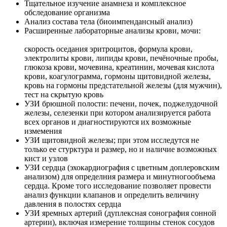
Тщательное изучение анамнеза и комплексное
обследование организма
Анализ состава тела (биоимпендансный анализ)
Расширенные лабораторные анализы крови, мочи:
скорость оседания эритроцитов, формула крови,
электролиты крови, липиды крови, печёночные пробы,
глюкоза крови, мочевина, креатинин, мочевая кислота
крови, коагулограмма, гормоны щитовидной железы,
кровь на гормоны предстательной железы (для мужчин),
тест на скрытую кровь
УЗИ брюшной полости: печени, почек, поджелудочной
железы, селезенки при котором анализируется работа
всех органов и диагностируются их возможные
измемения
УЗИ щитовидной железы; при этом исследутся не
только ее стурктура и размер, но и наличие возможных
кист и узлов
УЗИ сердца (эхокардиография с цветным доплеровским
анализом) для определния размера и минутногообъема
сердца. Кроме того исследование позволяет провести
анализ функции клапанов и определить величину
давления в полостях сердца
УЗИ яремных артерий (дуплексная сонография сонной
артерии), включая измерение толщины стенок сосудов