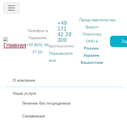
Перейти к основному содержанию
Представительства
+49
Bayern
171
Телефон в
42 29
Osteuropa
Германии
309
За
OHG в
+49 8031 46
(круглосуточно)
России
,
37 65
Перезвоните
Украине
,
мне
Казахстане
О компании
Наши услуги
Лечение без посредников
Санавиация