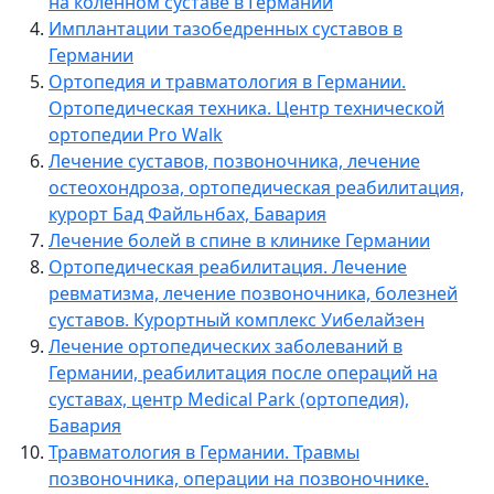
на коленном суставе в Германии
Имплантации тазобедренных суставов в
Германии
Ортопедия и травматология в Германии.
Ортопедическая техника. Центр технической
ортопедии Pro Walk
Лечение суставов, позвоночника, лечение
остеохондроза, ортопедическая реабилитация,
курорт Бад Файльнбах, Бавария
Лечение болей в спине в клинике Германии
Ортопедическая реабилитация. Лечение
ревматизма, лечение позвоночника, болезней
суставов. Курортный комплекс Уибелайзен
Лечение ортопедических заболеваний в
Германии, реабилитация после операций на
суставах, центр Medical Park (ортопедия),
Бавария
Травматология в Германии. Травмы
позвоночника, операции на позвоночнике.