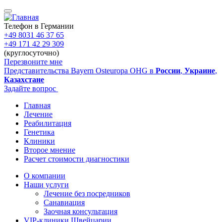
Перейти
к
основному
Телефон в Германии
содержанию
+49 8031 46 37 65
+49 171 42 29 309
(круглосуточно)
Перезвоните мне
Представительства Bayern Osteuropa OHG в
России
,
Украине
,
Казахстане
Задайте вопрос
Главная
Лечение
Main
Реабилитация
navigation
Генетика
Клиники
Второе мнение
Расчет стоимости диагностики
О компании
Наши услуги
Sidebar
Лечение без посредников
Санавиация
Заочная консультация
VIP-клиники Швейцарии