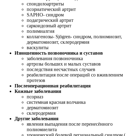
спондилоартриты
псориатический артрит
SAPHO- синдром
подагрический артрит
саркоидозный артрит
полимиалгия
коллагенозы- Sjögren- синдром, полиомиозит,
дерматомиозит, склеродермия
васкулиты
Изношенность позвоночника и суставов
заболевания позвоночника
артрозы больших и малых суставов
последствия несчастных случаев
реабилитация после операций со вживлением
протезов
Послеоперационная реабилитация
Кожные заболевания
псориаз
системная красная волчанка
дерматомиозит
склеродермия
Другие заболевания
явления выпадения после перенесённого
полиомиелита
хронический болевой региональный синдром (