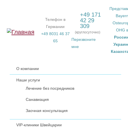
Перейти к основному содержанию
Представ
+49 171
Bayer
Телефон в
42 29
Osteuro
309
Германии
OHG 
(круглосуточно)
+49 8031 46 37
Росси
Перезвоните
65
Украин
мне
Казахст
О компании
Наши услуги
Лечение без посредников
Санавиация
Заочная консультация
VIP-клиники Швейцарии