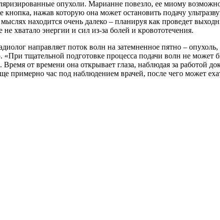
ляризированные опухоли. Марианне повезло, ее миому возможн
ее кнопка, нажав которую она может остановить подачу ультразв
в мыслях находится очень далеко – планируя как проведет выходн
е не хватало энергии и сил из-за болей и кровототечения.
 радиолог направляет поток волн на затемненное пятно – опухоль
. «При тщательной подготовке процесса подачи волн не может б
. Время от времени она открывает глаза, наблюдая за работой д
т еще примерно час под наблюдением врачей, после чего может е