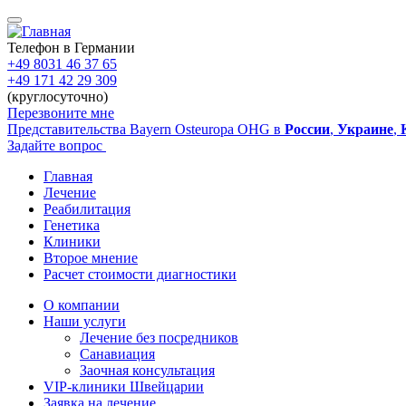
Перейти
к
основному
Телефон в Германии
содержанию
+49 8031 46 37 65
+49 171 42 29 309
(круглосуточно)
Перезвоните мне
Представительства Bayern Osteuropa OHG в
России
,
Украине
,
Задайте вопрос
Главная
Лечение
Main
Реабилитация
navigation
Генетика
Клиники
Второе мнение
Расчет стоимости диагностики
О компании
Наши услуги
Sidebar
Лечение без посредников
Санавиация
Заочная консультация
VIP-клиники Швейцарии
Заявка на лечение