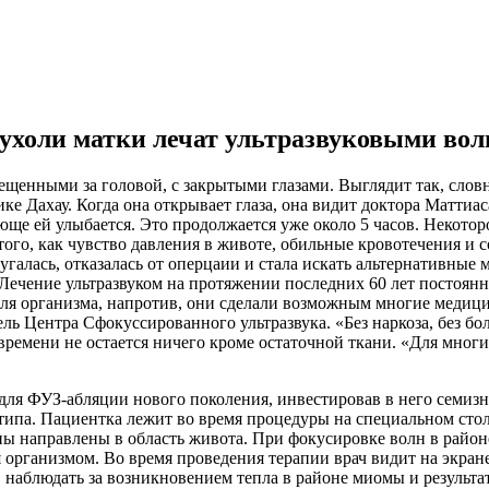
ухоли матки лечат ультразвуковыми во
щенными за головой, с закрытыми глазами. Выглядит так, словно
ике Дахау. Когда она открывает глаза, она видит доктора Маттиа
ще ей улыбается. Это продолжается уже около 5 часов. Некото
того, как чувство давления в животе, обильные кровотечения и 
угалась, отказалась от оперцаии и стала искать альтернативные
Лечение ультразвуком на протяжении последних 60 лет постоянн
для организма, напротив, они сделали возможным многие медиц
ь Центра Сфокуссированного ультразвука. «Без наркоза, без бо
времени не остается ничего кроме остаточной ткани. «Для мног
для ФУЗ-абляции нового поколения, инвестировав в него семизн
 типа. Пациентка лежит во время процедуры на специальном ст
ы направлены в область живота. При фокусировке волн в районе
организмом. Во время проведения терапии врач видит на экран
, наблюдать за возникновением тепла в районе миомы и результ