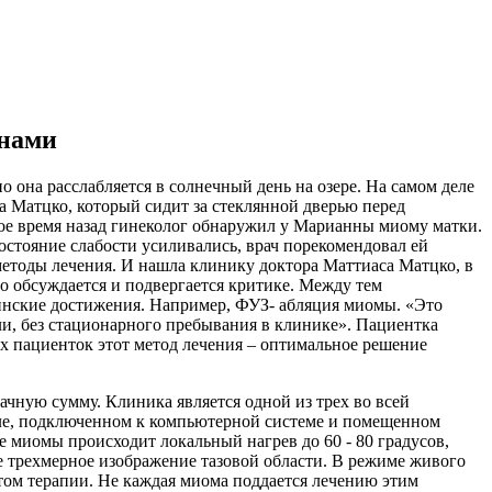
лнами
 она расслабляется в солнечный день на озере. На самом деле
са Матцко, который сидит за стеклянной дверью перед
рое время назад гинеколог обнаружил у Марианны миому матки.
состояние слабости усиливались, врач порекомендовал ей
 методы лечения. И нашла клинику доктора Маттиаса Матцко, в
о обсуждается и подвергается критике. Между тем
инские достижения. Например, ФУЗ- абляция миомы. «Это
ли, без стационарного пребывания в клинике». Пациентка
их пациенток этот метод лечения – оптимальное решение
ачную сумму. Клиника является одной из трех во всей
оле, подключенном к компьютерной системе и помещенном
 миомы происходит локальный нагрев до 60 - 80 градусов,
е трехмерное изображение тазовой области. В режиме живого
атом терапии. Не каждая миома поддается лечению этим