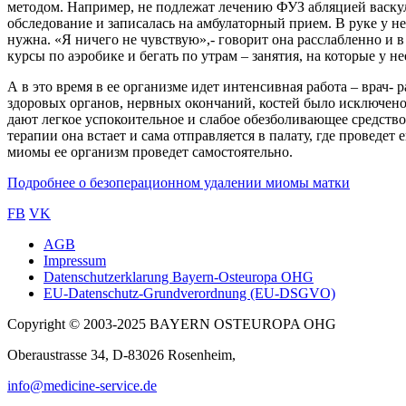
методом. Например, не подлежат лечению ФУЗ абляцией васку
обследование и записалась на амбулаторный прием. В руке у н
нужна. «Я ничего не чувствую»,- говорит она расслабленно и 
курсы по аэробике и бегать по утрам – занятия, на которые у не
А в это время в ее организме идет интенсивная работа – врач-
здоровых органов, нервных окончаний, костей было исключено
дают легкое успокоительное и слабое обезболивающее средство
терапии она встает и сама отправляется в палату, где проведе
миомы ее организм проведет самостоятельно.
Подробнее о безоперационном удалении миомы матки
FB
VK
AGB
Impressum
Sub
Datenschutzerklarung Bayern-Osteuropa OHG
footer
EU-Datenschutz-Grundverordnung (EU-DSGVO)
Copyright © 2003-2025 BAYERN OSTEUROPA OHG
Oberaustrasse 34, D-83026 Rosenheim,
info@medicine-service.de