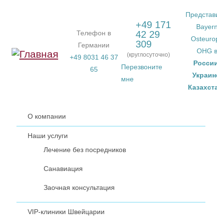
Перейти к основному содержанию
Представ
+49 171
Bayer
Телефон в
42 29
Osteuro
309
Германии
OHG 
(круглосуточно)
+49 8031 46 37
Росси
Перезвоните
65
Украин
мне
Казахст
О компании
Наши услуги
Лечение без посредников
Санавиация
Заочная консультация
VIP-клиники Швейцарии