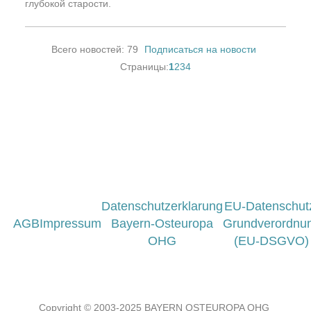
глубокой старости.
Всего новостей: 79
Подписаться на новости
Нумерация страниц
Текущая страница
Страница
Страница
Страница
Страницы:
1
2
3
4
Datenschutzerklarung
EU-Datenschut
AGB
Impressum
Bayern-Osteuropa
Grundverordnu
OHG
(EU-DSGVO)
Copyright © 2003-2025 BAYERN OSTEUROPA OHG