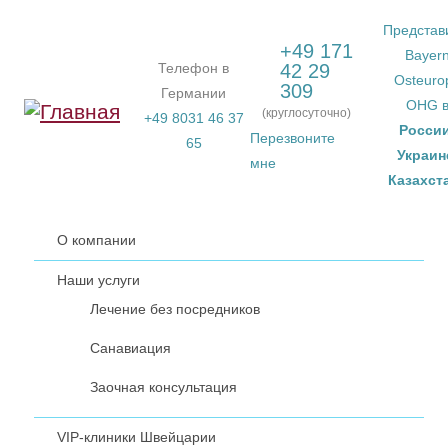
Перейти к основному содержанию
Представ
+49 171
Bayer
Телефон в
42 29
Osteuro
309
Германии
OHG 
(круглосуточно)
+49 8031 46 37
Росси
Перезвоните
65
Украин
мне
Казахст
О компании
Наши услуги
Лечение без посредников
Санавиация
Заочная консультация
VIP-клиники Швейцарии