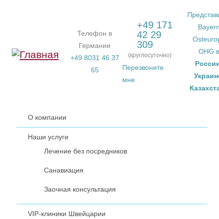
Перейти к основному содержанию
Представ
+49 171
Bayer
Телефон в
42 29
Osteuro
309
Германии
OHG 
(круглосуточно)
+49 8031 46 37
Росси
Перезвоните
65
Украин
мне
Казахст
О компании
Наши услуги
Лечение без посредников
Санавиация
Заочная консультация
VIP-клиники Швейцарии