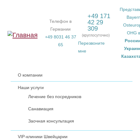
Перейти к основному содержанию
Представ
+49 171
Bayer
Телефон в
42 29
Osteuro
309
Германии
OHG 
(круглосуточно)
+49 8031 46 37
Росси
Перезвоните
65
Украин
мне
Казахст
О компании
Наши услуги
Лечение без посредников
Санавиация
Заочная консультация
VIP-клиники Швейцарии