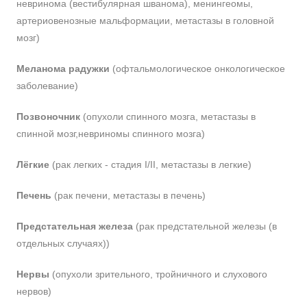
невринома (вестибулярная шванома), менингеомы,
артериовенозные мальформации, метастазы в головной
мозг)
Меланома радужки
(офтальмологическое онкологическое
заболевание)
Позвоночник
(опухоли спинного мозга, метастазы в
спинной мозг,невриномы спинного мозга)
Лёгкие
(рак легких - стадия I/II, метастазы в легкие)
Печень
(рак печени, метастазы в печень)
Предстательная железа
(рак предстательной железы (в
отдельных случаях))
Нервы
(опухоли зрительного, тройничного и слухового
нервов)