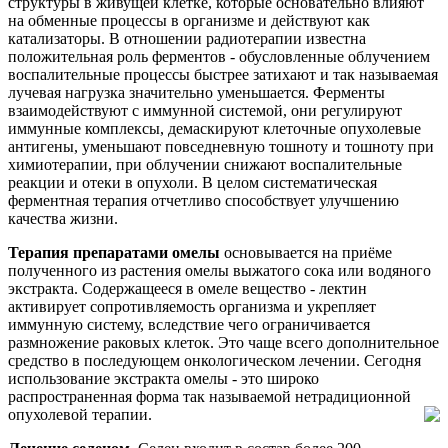
структуры в живущей клетке, которые основательно влияют
на обменные процессы в организме и действуют как
катализаторы. В отношении радиотерапии известна
положительная роль ферментов - обусловленные облучением
воспалительные процессы быстрее затихают и так называемая
лучевая нагрузка значительно уменьшается. Ферменты
взаимодействуют с иммунной системой, они регулируют
иммунные комплексы, демаскируют клеточные опухолевые
антигены, уменьшают повседневную тошноту и тошноту при
химиотерапии, при облучении снижают воспалительные
реакции и отеки в опухоли. В целом систематическая
ферментная терапия отчетливо способствует улучшению
качества жизни.
Терапия препаратами омелы
основывается на приёме
полученного из растения омелы выжатого сока или водяного
экстракта. Содержащееся в омеле вещество - лектин
активирует сопротивляемость организма и укрепляет
иммунную систему, вследствие чего ограничивается
размножение раковых клеток. Это чаще всего дополнительное
средство в последующем онкологическом лечении. Сегодня
использование экстракта омелы - это широко
распространенная форма так называемой нетрадиционной
опухолевой терапии.