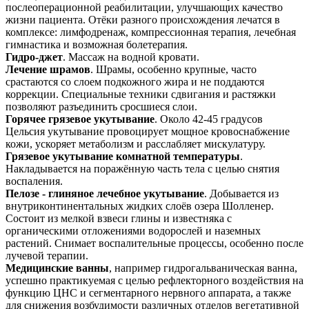
послеоперационной реабилитации, улучшающих качество
жизни пациента. Отёки разного происхождения лечатся в
комплексе: лимфодренаж, компрессионная терапия, лечебная
гимнастика и возможная болетерапия.
Гидро-джет
. Массаж на водной кровати.
Лечение шрамов
. Шрамы, особенно крупные, часто
срастаются со слоем подкожного жира и не поддаются
коррекции. Специальные техники сдвигания и растяжки
позволяют разъединить сросшиеся слои.
Горячее грязевое укутывание
. Около 42-45 градусов
Цельсия укутывание провоцирует мощное кровоснабжение
кожи, ускоряет метаболизм и расслабляет мискулатуру.
Грязевое укутывание комнатной температуры
.
Накладывается на поражённую часть тела с целью снятия
воспаления.
Пелозе - глиняное лечебное укутывание
. Добывается из
внутриконтинентальных жидких слоёв озера Шолленер.
Состоит из мелкой взвеси глины и известняка с
органическими отложениями водорослей и наземных
растений. Снимает воспалительные процессы, особенно после
лучевой терапии.
Медицинские ванны
, например гидрогальваническая ванна,
успешно практикуемая с целью рефлекторного воздействия на
функцию ЦНС и сегментарного нервного аппарата, а также
для снижения возбудимости различных отделов вегетативной