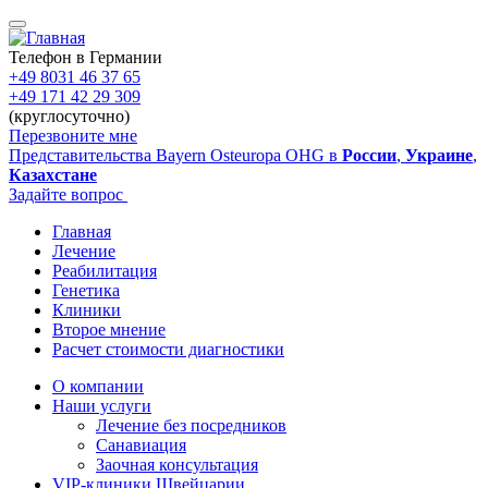
Перейти
к
основному
Телефон в Германии
содержанию
+49 8031 46 37 65
+49 171 42 29 309
(круглосуточно)
Перезвоните мне
Представительства Bayern Osteuropa OHG в
России
,
Украине
,
Казахстане
Задайте вопрос
Главная
Лечение
Main
Реабилитация
navigation
Генетика
Клиники
Второе мнение
Расчет стоимости диагностики
О компании
Наши услуги
Sidebar
Лечение без посредников
Санавиация
Заочная консультация
VIP-клиники Швейцарии