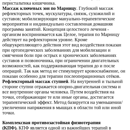
перистальтика кишечника.
Массаж ключевых зон по Марницу
. Глубокий массаж
рефлекторных точек, мускулатуры, связок, сухожилий и
суставов; мобилизирующие мануально-терапевтические
мероприятия и индивидуально составленная домашняя
программа занятий. Концепция целостного лечения -
организм воспринимается как Целое, терапия по Марницу
действует на рефлекторном уровне. Кроме
общеукрепляющего действия этот вид воздействия показан
при ортопедических заболеваниях для мобилизации и
смягчения боли при острых и хронических заболеваниях
суставов и позвоночника, при ограничении двигательных
возможностей, как поддерживающая терапия до и после
операций. Так как метод не стимулирует кровоснабжение, он
показан особенно для терапии послеоперационных отёков.
Рефлекторный массаж ступней
. На внутренней и тыльной
стороне ступни отражается опорно-двигательная система и
все внутренние органы человека. Путем воздействия на
точки, отображающие те или иные органы, достигается
терапевтический эффект. Метод базируется на уменьшении/
увеличении напряжения в мышцах в области той или иной
точки.
Комплексная противозастойная физиотерапия
(KПФ).
КПФ является одной из важнейших терапий в