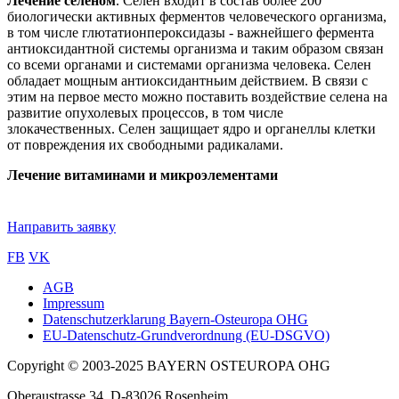
Лечение селеном
. Селен входит в состав более 200
биологически активных ферментов человеческого организма,
в том числе глютатионпероксидазы - важнейшего фермента
антиоксидантной системы организма и таким образом связан
со всеми органами и системами организма человека. Селен
обладает мощным антиоксидантньим действием. В связи с
этим на первое место можно поставить воздействие селена на
развитие опухолевых процессов, в том числе
злокачественных. Селен защищает ядро и органеллы клетки
от повреждения их свободными радикалами.
Лечение витаминами и микроэлементами
Направить заявку
FB
VK
AGB
Impressum
Sub
Datenschutzerklarung Bayern-Osteuropa OHG
footer
EU-Datenschutz-Grundverordnung (EU-DSGVO)
Copyright © 2003-2025 BAYERN OSTEUROPA OHG
Oberaustrasse 34, D-83026 Rosenheim,