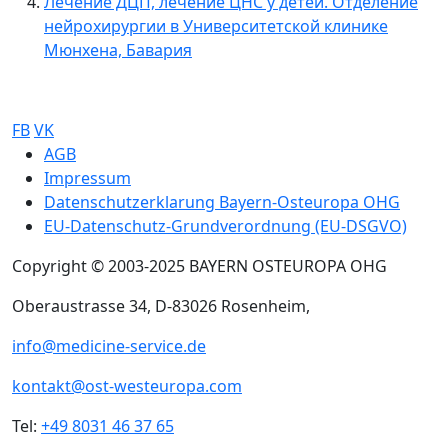
Лечение ДЦП, лечение ЦНС у детей. Отделение
нейрохирургии в Университетской клинике
Мюнхена, Бавария
FB
VK
Sub footer
AGB
Impressum
Datenschutzerklarung Bayern-Osteuropa OHG
EU-Datenschutz-Grundverordnung (EU-DSGVO)
Copyright © 2003-2025 BAYERN OSTEUROPA OHG
Oberaustrasse 34, D-83026 Rosenheim,
info@medicine-service.de
kontakt@ost-westeuropa.com
Tel:
+49 8031 46 37 65