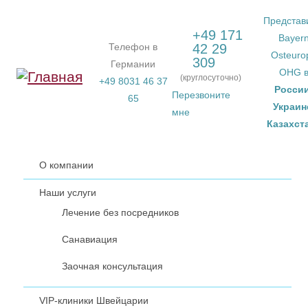
Перейти к основному содержанию
Представ
+49 171
Bayer
Телефон в
42 29
Osteuro
309
Германии
OHG 
(круглосуточно)
+49 8031 46 37
Росси
Перезвоните
65
Украин
мне
Казахст
О компании
Наши услуги
Лечение без посредников
Санавиация
Заочная консультация
VIP-клиники Швейцарии