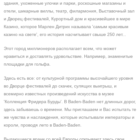
здания, ухоженные улочки и парки, роскошные магазины и
отели, шикарные виллы, театр, филармония, Выставочный зал
и Дворец фестивалей, Курортный дом и красивейшее в мире
Казино, которое Марлен Дитрих называла 'самым красивым
казино на свете', его история насчитывает свыше 250 лет...
Этот город миллионеров располагает всем, что может
нравиться и доставлять удовольствие. Например, знаменитые
площадки для гольфа.
Здесь есть все: от культурной программы высочайшего уровня
во Дворце фестивалей до скачек, сулящих выигрыш, и
всемирно известных произведений искусства в музее
'Коллекция Фридера Бурды'. В Baden-Baden нет длинных дорог,
здесь забываешь о времени. Мы приглашаем и Вас испытать те
же чувства и наслаждения, которые испытывали императоры и
короли, проводя лето в Baden-Baden.
Выдающиеся врачи со всей Европы открывают здесь свои