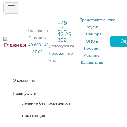
Перейти к основному содержанию
Представительства
+49
Bayern
171
Телефон в
42 29
Osteuropa
Германии
309
За
OHG в
+49 8031 46
(круглосуточно)
России
,
37 65
Перезвоните
Украине
,
мне
Казахстане
О компании
Наши услуги
Лечение без посредников
Санавиация