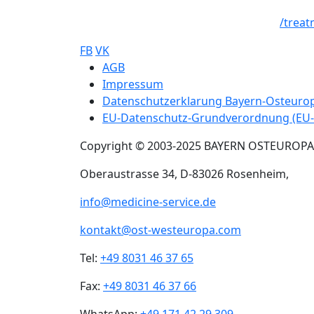
/treat
FB
VK
Sub footer
AGB
Impressum
Datenschutzerklarung Bayern-Osteur
EU-Datenschutz-Grundverordnung (EU
Copyright © 2003-2025 BAYERN OSTEUROP
Oberaustrasse 34, D-83026 Rosenheim,
info@medicine-service.de
kontakt@ost-westeuropa.com
Tel:
+49 8031 46 37 65
Fax:
+49 8031 46 37 66
WhatsApp:
+49 171 42 29 309