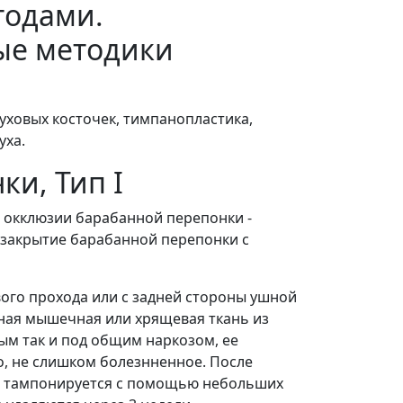
тодами.
ые методики
уховых косточек, тимпанопластика,
уха.
и, Тип I
 окклюзии барабанной перепонки -
 закрытие барабанной перепонки с
ого прохода или с задней стороны ушной
нная мышечная или хрящевая ткань из
ым так и под общим наркозом, ее
ло, не слишком болезнненное. После
од тампонируется с помощью небольших