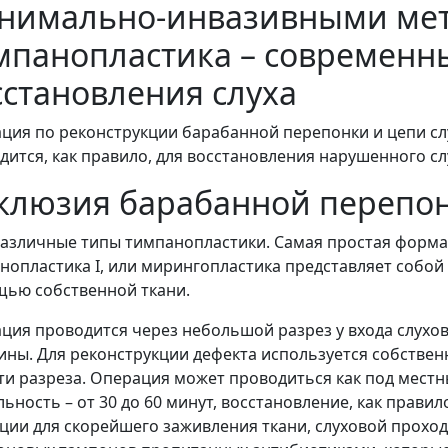
нимально-инвазивными ме
мпанопластика – современн
сстановления слуха
ция по реконструкции барабанной перепонки и цепи сл
дится, как правило, для восстановления нарушенного сл
клюзия барабанной перепонк
различные типы тимпанопластики. Самая простая форма
нопластика I, или мирингопластика представляет собой
ью собственной ткани.
ция проводится через небольшой разрез у входа слухов
ины. Для реконструкции дефекта используется собстве
ти разреза. Операция может проводиться как под местн
льность – от 30 до 60 минут, восстановление, как прави
ции для скорейшего заживления ткани, слуховой прох