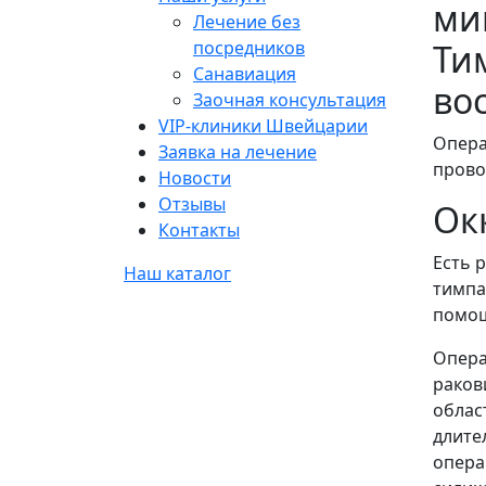
ми
Лечение без
посредников
Ти
Санавиация
во
Заочная консультация
VIP-клиники Швейцарии
Опера
Заявка на лечение
прово
Новости
Отзывы
Ок
Контакты
Есть 
Наш каталог
тимпа
помощ
Опера
раков
облас
длите
опера