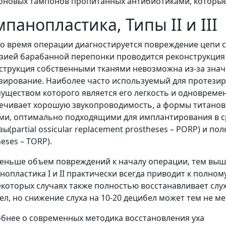
оновых тампонов пропитанных антибиотиками, которые 
панопластика, Типы II и III
во время операции диагностируется повреждение цепи с
зией барабанной перепонки проводится реконструкция ц
струкция собственными тканями невозможна из-за зна
зирование. Наиболее часто используемый для протезир
уществом которого является его легкость и одновремен
ечивает хорошую звукопроводимость, а формы титанов
ми, оптимально подходящими для имплантирования в с
ы(partial ossicular replacement prostheses – PORP) и пол
eses – TORP).
еньше объем повреждений к началу операции, тем выше
нопластика I и II практически всегда приводит к полно
некоторых случаях также полностью восстанавливает слух
ел, но снижение слуха на 10-20 децибел может тем не ме
бнее о современных методика восстановления уха