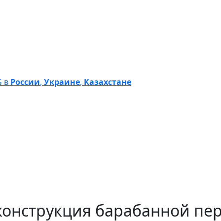
G в
России
,
Украине
,
Казахстане
конструкция барабанной пе