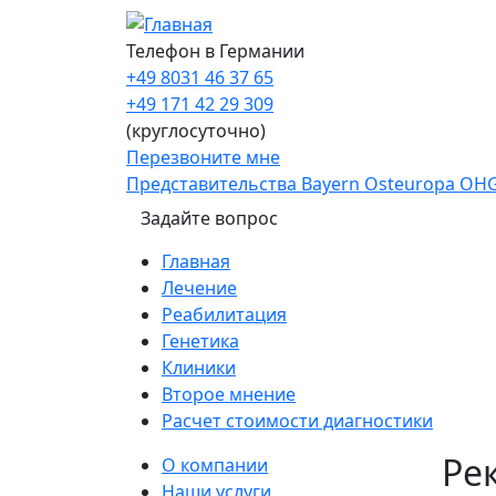
Перейти к основному содержанию
Телефон в Германии
+49 8031 46 37 65
+49 171 42 29 309
(круглосуточно)
Перезвоните мне
Представительства Bayern Osteuropa OH
Задайте вопрос
Main navigation
Главная
Лечение
Реабилитация
Генетика
Клиники
Второе мнение
Расчет стоимости диагностики
Sidebar
Ре
О компании
Наши услуги