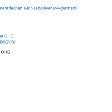
ment/lechenie-lor-zabolevaniy-v-germanii
opa OHG
-DSGVO)
A OHG