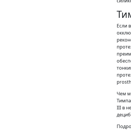
силик
Тим
Если 
окклю
рекон
проте
преим
обесп
тонки
протез
prosth
Чем м
Тимпа
III в 
дециб
Подро