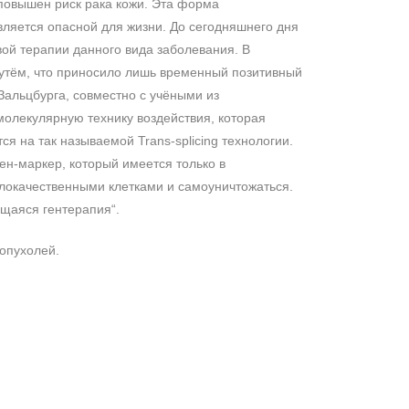
 повышен риск рака кожи. Эта форма
вляется опасной для жизни. До сегодняшнего дня
ой терапии данного вида заболевания. В
утём, что приносило лишь временный позитивный
Зальцбурга, совместно с учёными из
олекулярную технику воздействия, которая
я на так называемой Trans-splicing технологии.
ген-маркер, который имеется только в
злокачественными клетками и самоуничтожаться.
щаяся гентерапия“.
 опухолей.