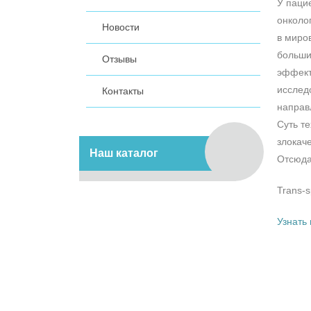
У паци
онколо
Новости
в миро
больши
Отзывы
эффект
исслед
Контакты
направл
Суть те
злокач
Наш каталог
Отсюда
Trans-
Узнать