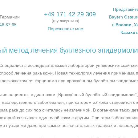
Представит
+49 171 42 29 309
 Германии
Bayern Osteu
(круглосуточно)
46 37 65
в
России
,
У
Перезвоните мне
Казахст
й метод лечения буллёзного эпидермоли
Специалисты исследовательской лаборатории университетской кли
способ лечения рака кожи. Новая технология лечения применима п
плоскоклеточная карцинома при врождённом буллёзном эпидермолиз
кие пациенты, с диагнозом „Врождённый буллёзный эпидермолиз“, 
 наследственного заболевания, при котором их кожа становится сто
рма рака до сих пор считалась неизлечимой. В организме таких де
 который связывает один слой кожи с другим. При этом заболевани
ми пузырями даже при самых незначительных травмах и поврежде