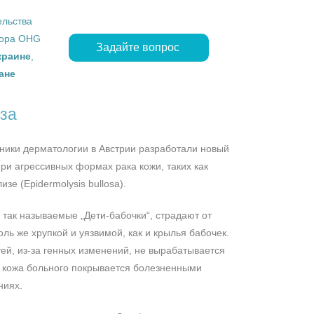
ельства
ropa OHG
Задайте вопрос
краине
,
ане
за
ники дерматологии в Австрии разработали новый
ри агрессивных формах рака кожи, таких как
е (Epidermolysis bullosa).
так называемые „Дети-бабочки“, страдают от
ль же хрупкой и уязвимой, как и крылья бабочек.
тей, из-за генных изменений, не вырабатывается
и кожа больного покрывается болезненными
ниях.