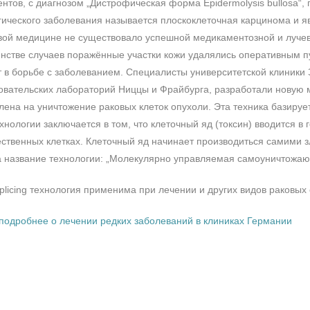
ентов, с диагнозом „Дистрофическая форма Epidermolysis bullosa“,
гического заболевания называется плоскоклеточная карцинома и я
вой медицине не существовало успешной медикаментозной и лучев
нстве случаев поражённые участки кожи удалялись оперативным п
 в борьбе с заболеванием. Специалисты университетской клиники 
овательских лабораторий Ниццы и Фрайбурга, разработали новую м
ена на уничтожение раковых клеток опухоли. Эта техника базируетс
хнологии заключается в том, что клеточный яд (токсин) вводится в 
ественных клетках. Клеточный яд начинает производиться самими 
 название технологии: „Молекулярно управляемая самоуничтожаю
splicing технология применима при лечении и других видов раковых
 подробнее о лечении редких заболеваний в клиниках Германии