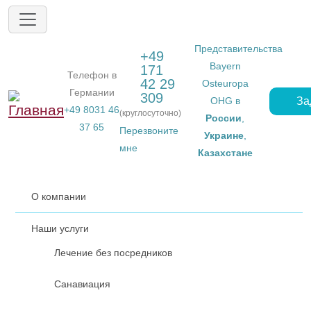
Перейти к основному содержанию
Представительства
+49
Bayern
171
Телефон в
42 29
Osteuropa
Германии
309
За
OHG в
+49 8031 46
(круглосуточно)
России
,
37 65
Перезвоните
Украине
,
мне
Казахстане
О компании
Наши услуги
Лечение без посредников
Санавиация