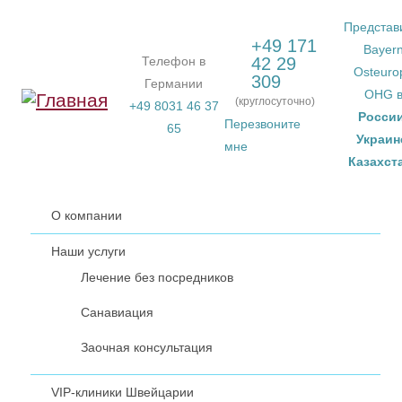
Перейти к основному содержанию
Представ
+49 171
Bayer
Телефон в
42 29
Osteuro
309
Германии
OHG 
(круглосуточно)
+49 8031 46 37
Росси
Перезвоните
65
Украин
мне
Казахст
О компании
Наши услуги
Лечение без посредников
Санавиация
Заочная консультация
VIP-клиники Швейцарии