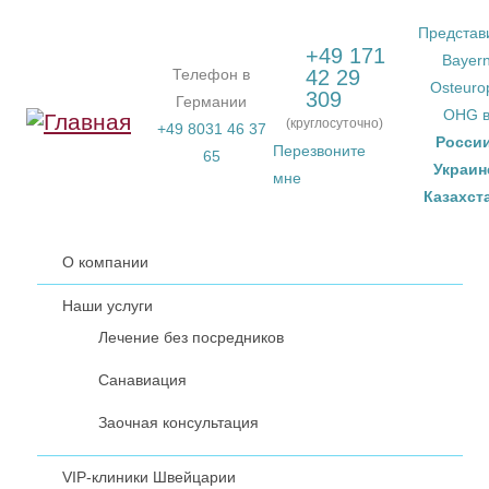
Перейти к основному содержанию
Представ
+49 171
Bayer
Телефон в
42 29
Osteuro
309
Германии
OHG 
(круглосуточно)
+49 8031 46 37
Росси
Перезвоните
65
Украин
мне
Казахст
О компании
Наши услуги
Лечение без посредников
Санавиация
Заочная консультация
VIP-клиники Швейцарии