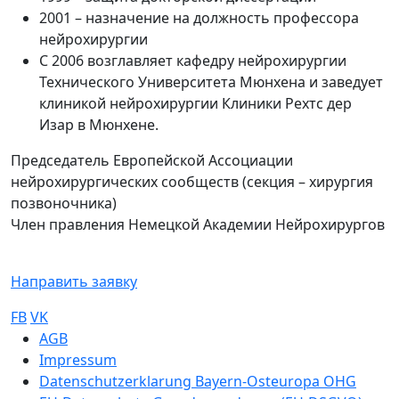
2001 – назначение на должность профессора
нейрохирургии
С 2006 возглавляет кафедру нейрохирургии
Технического Университета Мюнхена и заведует
клиникой нейрохирургии Клиники Рехтс дер
Изар в Мюнхене.
Председатель Европейской Ассоциации
нейрохирургических сообществ (секция – хирургия
позвоночника)
Член правления Немецкой Академии Нейрохирургов
Направить заявку
FB
VK
Sub footer
AGB
Impressum
Datenschutzerklarung Bayern-Osteuropa OHG