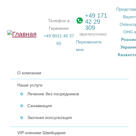
Перейти к основному содержанию
Представ
+49 171
Bayer
Телефон в
42 29
Osteuro
309
Германии
OHG 
(круглосуточно)
+49 8031 46 37
Росси
Перезвоните
65
Украин
мне
Казахст
О компании
Наши услуги
Лечение без посредников
Санавиация
Заочная консультация
VIP-клиники Швейцарии