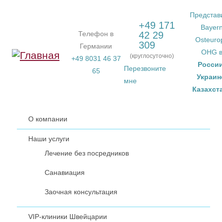
Перейти к основному содержанию
Представ
+49 171
Bayer
Телефон в
42 29
Osteuro
309
Германии
OHG 
(круглосуточно)
+49 8031 46 37
Росси
Перезвоните
65
Украин
мне
Казахст
О компании
Наши услуги
Лечение без посредников
Санавиация
Заочная консультация
VIP-клиники Швейцарии