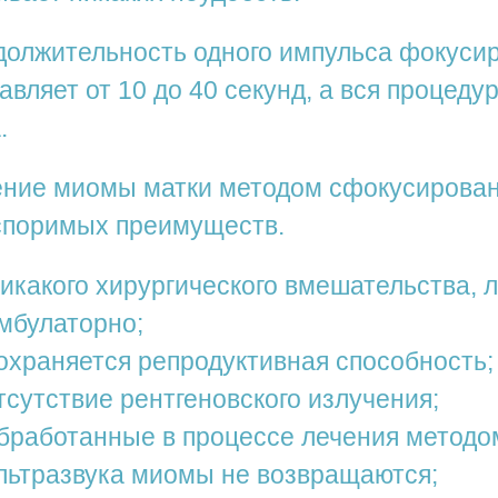
олжительность одного импульса фокусир
авляет от 10 до 40 секунд, а вся процеду
.
ние миомы матки методом сфокусированн
споримых преимуществ.
икакого хирургического вмешательства, 
мбулаторно;
охраняется репродуктивная способность;
тсутствие рентгеновского излучения;
бработанные в процессе лечения методо
льтразвука миомы не возвращаются;