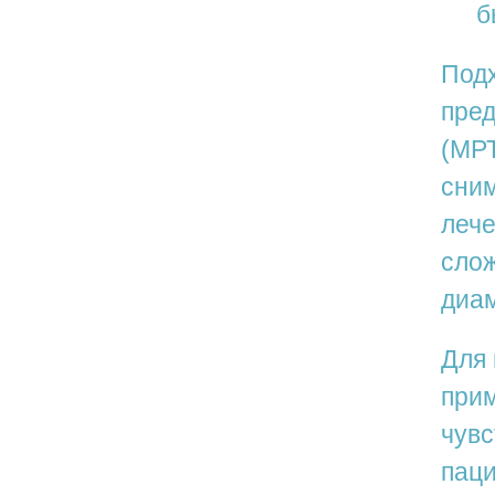
б
Подх
пред
(МРТ
сни
лече
слож
диам
Для 
прим
чувс
паци