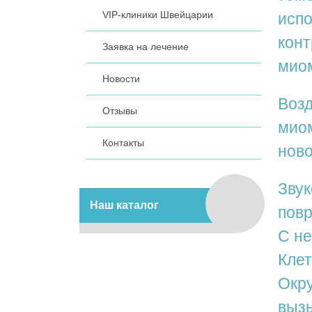
VIP-клиники Швейцарии
испо
конт
Заявка на лечение
мио
Новости
Возд
Отзывы
миом
Контакты
ново
Звук
Наш каталог
повр
C не
Клет
Окру
вызы