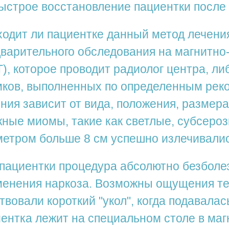
ыстрое восстановление пациентки после 
одит ли пациентке данный метод лечения
варительного обследования на магнитн
), которое проводит радиолог центра, л
мков, выполненных по определенным рек
ния зависит от вида, положения, размер
ные миомы, такие как светлые, субсер
етром больше 8 см успешно излечивали
пациентки процедура абсолютно безболез
енения наркоза. Возможны ощущения теп
твовали короткий "укол", когда подавала
ентка лежит на специальном столе в ма