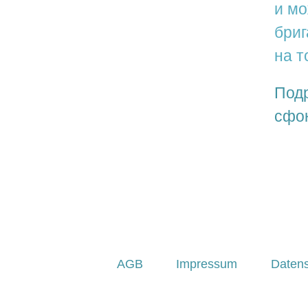
и мо
бриг
на т
Под
сфок
AGB
Impressum
Daten