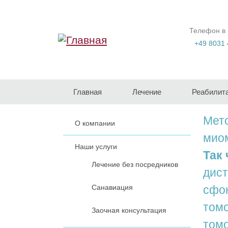
Перейти к основному содержанию
Телефон в
+49 8031 
Главная
Лечение
Реабилит
Мето
О компании
мио
Наши услуги
Так
Лечение без посредников
дист
Санавиация
сфок
томо
Заочная консультация
томо