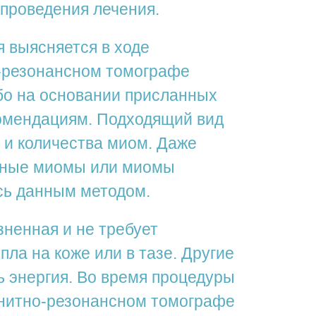
проведения лечения.
 выясняется в ходе
о-резонансном томографе
ибо на основании присланных
омендациям. Подходящий вид
а и количества миом. Даже
озные миомы или миомы
сь данным методом.
ненная и не требует
ла на коже или в тазе. Другие
сь энергия. Во время процедуры
гнитно-резонансном томографе