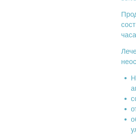
Прод
сост
часа
Лече
нео
Н
а
с
о
о
у