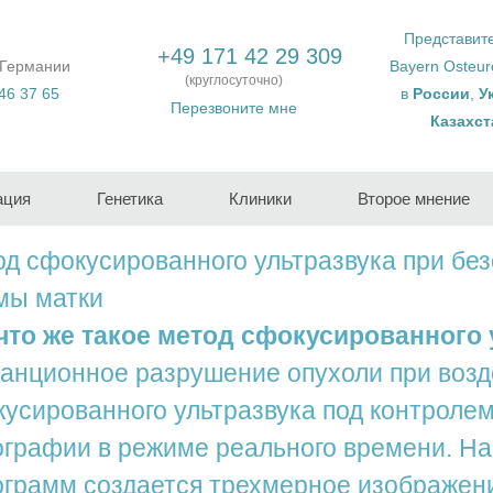
Представит
+49 171 42 29 309
 Германии
Bayern Osteu
(круглосуточно)
46 37 65
в
России
,
У
Перезвоните мне
Казахст
ация
Генетика
Клиники
Второе мнение
д сфокусированного ультразвука при бе
мы матки
 что же такое метод сфокусированного
анционное разрушение опухоли при возд
усированного ультразвука под контроле
графии в режиме реального времени. На
грамм создается трехмерное изображен