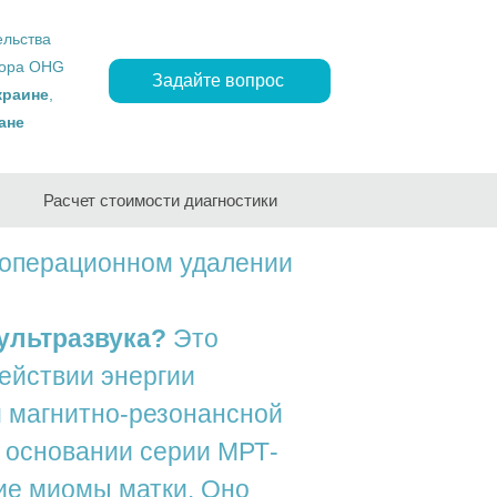
ельства
ropa OHG
Задайте вопрос
краине
,
ане
Расчет стоимости диагностики
зоперационном удалении
 ультразвука?
Это
ействии энергии
м магнитно-резонансной
 основании серии МРТ-
ие миомы матки. Оно