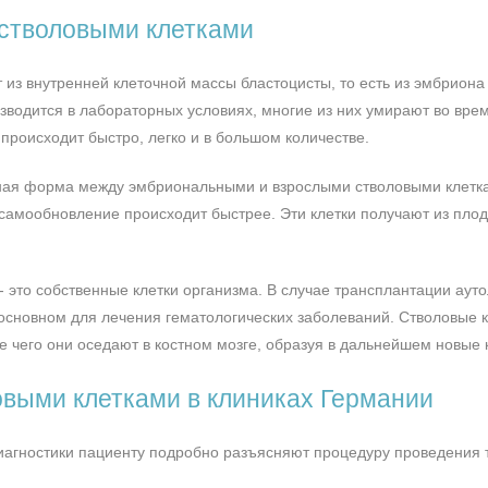
 стволовыми клетками
из внутренней клеточной массы бластоцисты, то есть из эмбриона 
зводится в лабораторных условиях, многие из них умирают во врем
 происходит быстро, легко и в большом количестве.
ная форма между эмбриональными и взрослыми стволовыми клеткам
самообновление происходит быстрее. Эти клетки получают из плод
- это собственные клетки организма. В случае трансплантации ауто
основном для лечения гематологических заболеваний. Стволовые к
е чего они оседают в костном мозге, образуя в дальнейшем новые 
овыми клетками в клиниках Германии
диагностики пациенту подробно разъясняют процедуру проведения 