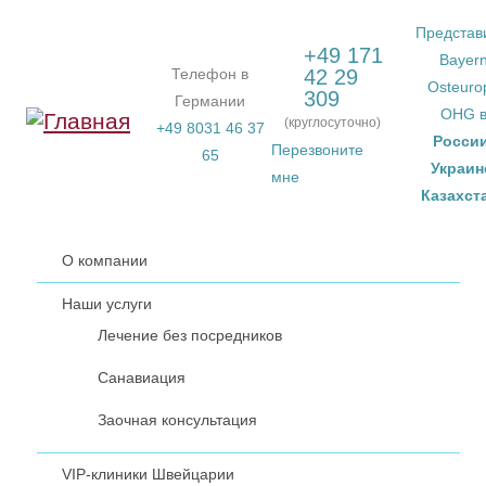
Перейти к основному содержанию
Представ
+49 171
Bayer
Телефон в
42 29
Osteuro
309
Германии
OHG 
(круглосуточно)
+49 8031 46 37
Росси
Перезвоните
65
Украин
мне
Казахст
О компании
Наши услуги
Лечение без посредников
Санавиация
Заочная консультация
VIP-клиники Швейцарии