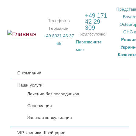
Перейти к основному содержанию
Представ
+49 171
Bayer
Телефон в
42 29
Osteuro
309
Германии
OHG 
(круглосуточно)
+49 8031 46 37
Росси
Перезвоните
65
Украин
мне
Казахст
О компании
Наши услуги
Лечение без посредников
Санавиация
Заочная консультация
VIP-клиники Швейцарии