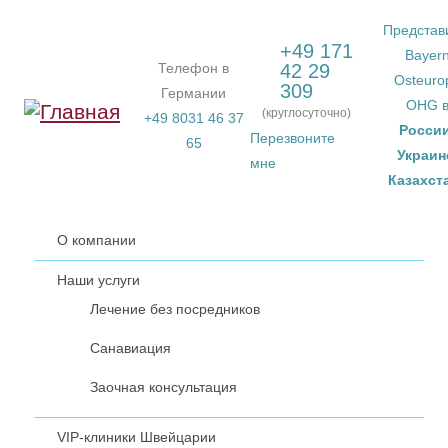
Перейти к основному содержанию
Представ
+49 171
Bayer
Телефон в
42 29
Osteuro
309
Германии
OHG 
(круглосуточно)
+49 8031 46 37
Росси
Перезвоните
65
Украин
мне
Казахст
О компании
Наши услуги
Лечение без посредников
Санавиация
Заочная консультация
VIP-клиники Швейцарии