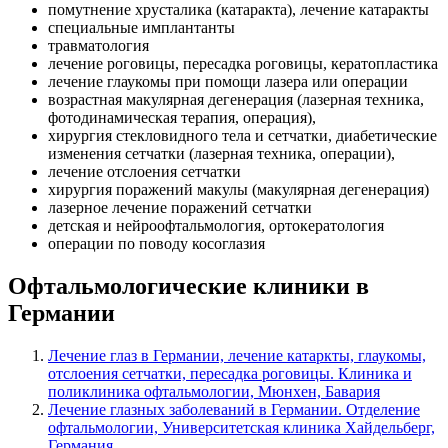
помутнение хрусталика (катаракта), лечение катаракты
специальные имплантанты
травматология
лечение роговицы, пересадка роговицы, кератопластика
лечение глаукомы при помощи лазера или операции
возрастная макулярная дегенерация (лазерная техника,
фотодинамическая терапия, операция),
хирургия стекловидного тела и сетчатки, диабетические
изменения сетчатки (лазерная техника, операции),
лечение отслоения сетчатки
хирургия поражений макулы (макулярная дегенерация)
лазерное лечение поражений сетчатки
детская и нейроофтальмология, ортокератология
операции по поводу косоглазия
Офтальмологические клиники в
Германии
Лечение глаз в Германии, лечение катаркты, глаукомы,
отслоения сетчатки, пересадка роговицы. Клиника и
поликлиника офтальмологии, Мюнхен, Бавария
Лечение глазных заболеваний в Германии. Отделение
офтальмологии, Университетская клиника Хайдельберг,
Германия