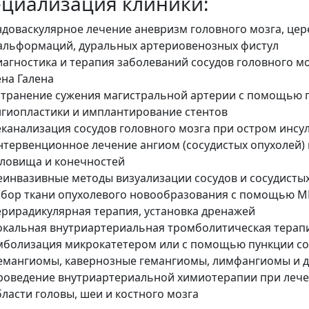
циализация клиники:
ндоваскулярное лечение аневризм головного мозга, це
альформаций, дуральных артериовенозных фистул
иагностика и терапия заболеваний сосудов головного мо
ена Галена
странение сужения магистральной артерии с помощью
нгиопластики и имплантирование стентов
еканализация сосудов головного мозга при остром инсу
нтервенционное лечение ангиом (сосудистых опухолей) м
уловища и конечностей
еинвазивные методы визуализации сосудов и сосудисты
абор ткани опухолевого новообразования с помощью МРТ
ерирадикулярная терапия, установка дренажей
окальная внутриартериальная тромболитическая терап
мболизация микрокатетером или с помощью пункции со
гемангиомы, кавернозные гемангиомы, лимфангиомы и д
роведение внутриартериальной химиотерапии при лече
ласти головы, шеи и костного мозга