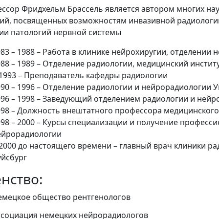
ссор Фридхельм Брассель является автором многих нау
ий, посвященных возможностям инвазивной радиологии
ии патологий нервной системы
983 – 1988 – Работа в клинике нейрохиругии, отделении
988 – 1989 – Отделение радиологии, медицинский инстит
 1993 – Преподаватель кафедры радиологии
990 – 1996 – Отделение радиологии и нейрорадиологии 
996 – 1998 – Заведующий отделением радиологии и ней
998 – Должность внештатного профессора медицинского
998 – 2000 – Курсы специализации и получение професс
ейрорадиологии
 2000 до настоящего времени – главный врач клиники р
уйсбург
нство:
емецкое общество рентгенологов
ссоциация немецких нейрорадиологов