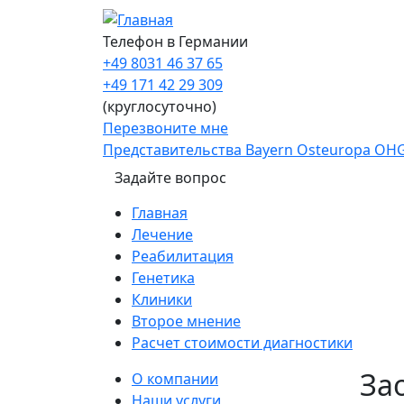
Перейти к основному содержанию
Телефон в Германии
+49 8031 46 37 65
+49 171 42 29 309
(круглосуточно)
Перезвоните мне
Представительства Bayern Osteuropa OH
Задайте вопрос
Main navigation
Главная
Лечение
Реабилитация
Генетика
Клиники
Второе мнение
Расчет стоимости диагностики
Sidebar
За
О компании
Наши услуги