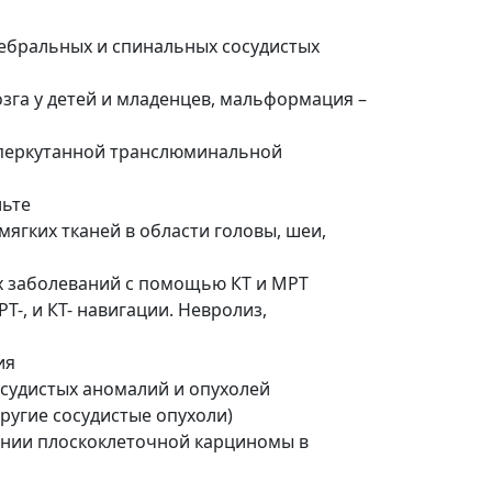
ребральных и спинальных сосудистых
зга у детей и младенцев, мальформация –
 перкутанной транслюминальной
льте
ягких тканей в области головы, шеи,
х заболеваний с помощью КТ и МРТ
-, и КТ- навигации. Невролиз,
ия
судистых аномалий и опухолей
ругие сосудистые опухоли)
нии плоскоклеточной карциномы в