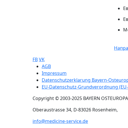
Е
Е
М
Напра
FB
VK
Sub footer
AGB
Impressum
Datenschutzerklarung Bayern-Osteur
EU-Datenschutz-Grundverordnung (EU
Copyright © 2003-2025 BAYERN OSTEUROP
Oberaustrasse 34, D-83026 Rosenheim,
info@medicine-service.de