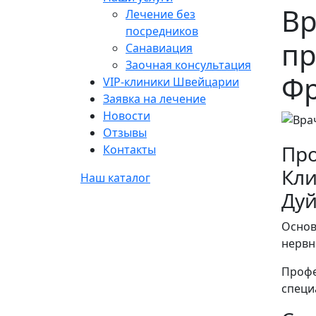
Вр
Лечение без
посредников
пр
Санавиация
Заочная консультация
Фр
VIP-клиники Швейцарии
Заявка на лечение
Новости
Отзывы
Про
Контакты
Кли
Наш каталог
Дуй
Основ
нервн
Профе
специ