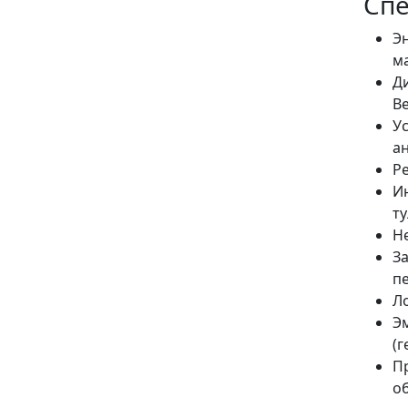
Спе
Э
м
Д
В
У
а
Р
И
т
Н
З
п
Л
Э
(
П
об