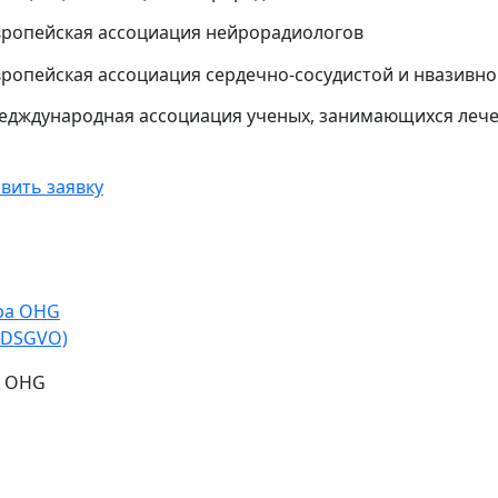
вропейская ассоциация нейрорадиологов
вропейская ассоциация сердечно-сосудистой и нвазивн
едждународная ассоциация ученых, занимающихся лече
вить заявку
opa OHG
-DSGVO)
A OHG