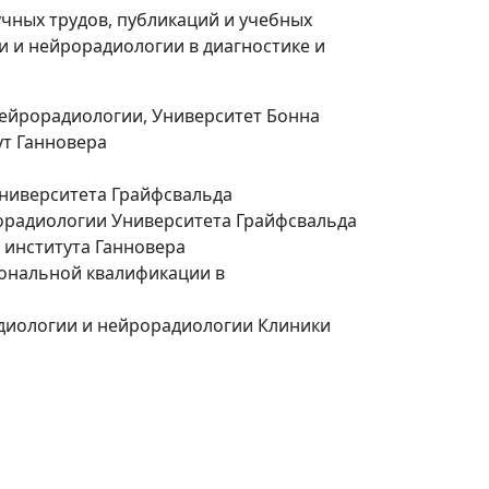
чных трудов, публикаций и учебных
 и нейрорадиологии в диагностике и
 нейрорадиологии, Университет Бонна
ут Ганновера
Университета Грайфсвальда
рорадиологии Университета Грайфсвальда
 института Ганновера
иональной квалификации в
адиологии и нейрорадиологии Клиники