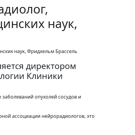
адиолог,
инских наук,
ляется директором
логии Клиники
 заболеваний опухолей сосудов и
рной ассоциации нейрорадиологов, это