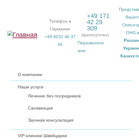
Перейти к основному содержанию
Представ
+49 171
Bayer
Телефон в
42 29
Osteuro
309
Германии
OHG 
(круглосуточно)
+49 8031 46 37
Росси
Перезвоните
65
Украин
мне
Казахст
О компании
Наши услуги
Лечение без посредников
Санавиация
Заочная консультация
VIP-клиники Швейцарии