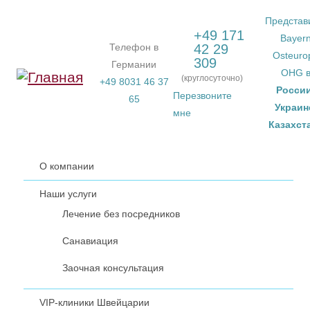
Перейти к основному содержанию
Представ
+49 171
Bayer
Телефон в
42 29
Osteuro
309
Германии
OHG 
(круглосуточно)
+49 8031 46 37
Росси
Перезвоните
65
Украин
мне
Казахст
О компании
Наши услуги
Лечение без посредников
Санавиация
Заочная консультация
VIP-клиники Швейцарии