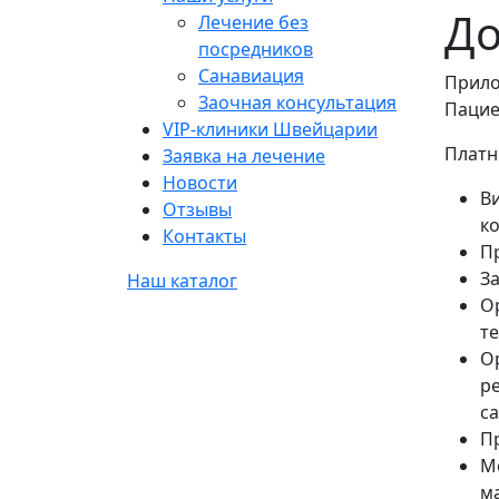
До
Лечение без
посредников
Санавиация
Прило
Заочная консультация
Пацие
VIP-клиники Швейцарии
Платн
Заявка на лечение
Новости
В
Отзывы
к
Контакты
П
З
Наш каталог
О
т
О
р
са
П
М
м