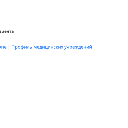
_
циента
опе
|
Профиль медицинских учреждений