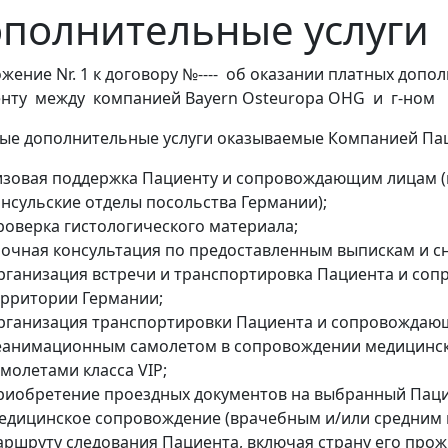
полнительные услyги
жение Nr. 1 к договору №---- об оказании платных доп
нту между компанией Bayern Osteuropa OHG и г-ном
ые дополнительные услуги оказываемые Компанией Пац
изовая поддержка Пациенту и сопровождающим лицам (
онсульские отделы посольства Германии);
роверка гистологического материала;
аочная консультация по предоставленным выпискам и с
рганизация встречи и транспортировка Пациента и соп
ерритории Германии;
рганизация транспортировки Пациента и сопровождаю
еанимационным самолетом в сопровождении медицинск
молетами класса VIP;
риобретение проездных документов на выбранный Паци
едицинское сопровождение (врачебным и/или средним 
аршруту следования Пациента, включая страну его прож