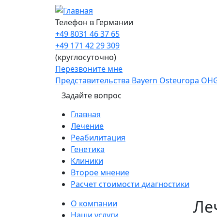
Перейти к основному содержанию
Телефон в Германии
+49 8031 46 37 65
+49 171 42 29 309
(круглосуточно)
Перезвоните мне
Представительства Bayern Osteuropa OH
Задайте вопрос
Main navigation
Главная
Лечение
Реабилитация
Генетика
Клиники
Второе мнение
Расчет стоимости диагностики
Sidebar
Ле
О компании
Наши услуги