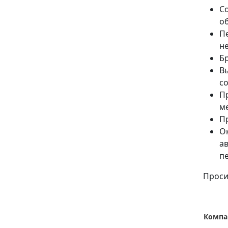
С
о
П
н
Б
В
с
П
м
П
Ок
а
п
Проси
Компа