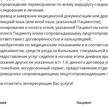
опровождение переводчиком по всему маршруту следова
бследования и лечения;
еревод и заверение медицинской документации или друг
емецкий язык (или иной язык, указанный Пациентом);
ронирование и оплата отеля, указанной Пациентом кате
ыплата Пациенту и/или сопровождающему лицу/сопров
оответствии с договоренностью и калькуляцией;
риобретение по медицинским показаниям и в соответсв
едикаментов, средств ухода за больными, специальной 
редоставление услуг сиделок в ночное и/или дневное вр
азание других не указанных в п. 1.4. данного договора у
втомобиля, экскурсионный сервис, предоставление отдел
ереводчика сопровождающему лицу/сопровождающим лиц
м отметить интересующие Вас услуги!
ния
Пациент