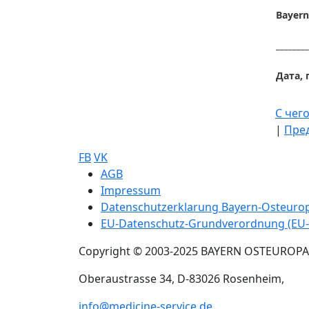
Bayer
________
Дата,
С чег
|
Пред
FB
VK
Sub footer
AGB
Impressum
Datenschutzerklarung Bayern-Osteur
EU-Datenschutz-Grundverordnung (EU
Copyright © 2003-2025 BAYERN OSTEUROP
Oberaustrasse 34, D-83026 Rosenheim,
info@medicine-service.de