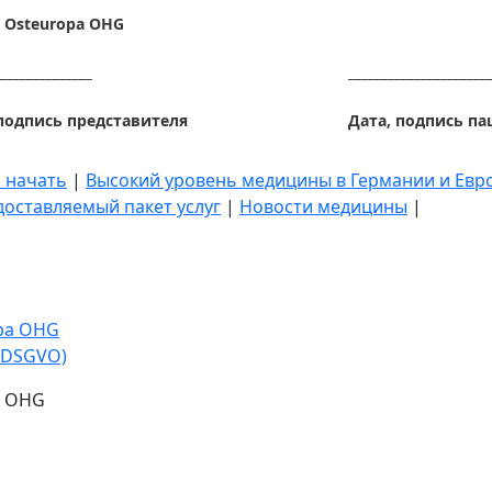
n Osteuropa OHG
______________
_____________________
 подпись представителя
Дата, подпись па
о начать
|
Высокий уровень медицины в Германии и Евр
оставляемый пакет услуг
|
Новости медицины
|
opa OHG
-DSGVO)
A OHG