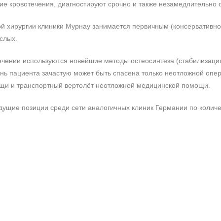
ние кровотечения, диагностируют срочно и также незамедлительно
ой хирургии клиники Мурнау занимается первичным (консервативн
слых.
чении используются новейшие методы остеосинтеза (стабилизация
знь пациента зачастую может быть спасена только неотложной опе
щи и транспортный вертолёт неотложной медицинской помощи.
дущие позиции среди сети аналогичных клиник Германии по колич