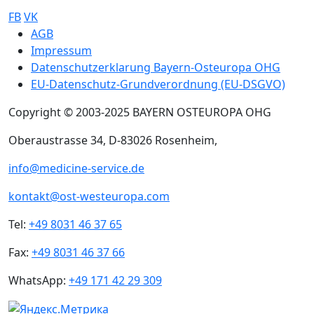
FB
VK
Sub footer
AGB
Impressum
Datenschutzerklarung Bayern-Osteuropa OHG
EU-Datenschutz-Grundverordnung (EU-DSGVO)
Copyright © 2003-2025 BAYERN OSTEUROPA OHG
Oberaustrasse 34, D-83026 Rosenheim,
info@medicine-service.de
kontakt@ost-westeuropa.com
Tel:
+49 8031 46 37 65
Fax:
+49 8031 46 37 66
WhatsApp:
+49 171 42 29 309