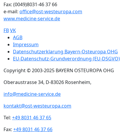
Fax: (0049)8031-46 37 66
e-mail:
office@ost-westeuropa.com
www.medicine-service.de
FB
VK
Sub footer
AGB
Impressum
Datenschutzerklarung Bayern-Osteuropa OHG
EU-Datenschutz-Grundverordnung (EU-DSGVO)
Copyright © 2003-2025 BAYERN OSTEUROPA OHG
Oberaustrasse 34, D-83026 Rosenheim,
info@medicine-service.de
kontakt@ost-westeuropa.com
Tel:
+49 8031 46 37 65
Fax:
+49 8031 46 37 66