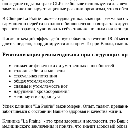
последние годы экстракт СLP все больше используется для леч
заметно активизирует защитные реакции организма, что особен
В Clinique La Prairie также создана уникальная программа во
гармонично перейти из одного биологического возраста в друг
зрелого возраста, чувствовать себя столь же полным сил и энер
После инъекций эффект действует обычно в течение 18-24 мес
длится неделю, координируется доктором Тьерри Вэлли, главн
Ревитализация рекомендована при следующих пр
снижение физических и умственных способностей
головные боли и мигрени
сексуальная потенция
общая утомляемость
спазмы и утомляемость ног
нарушения кровообращения
менопауза и андропауза
Успех клиники "La Prairie" закономерен. Опыт, талант, преда
заботящемся о состоянии Вашего здоровья и качества жизни.
Клиника "La Prairie" - это храм здоровья и молодости, это Ва
медицинского заключения и понять, что значит здоровый образ