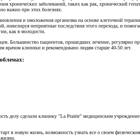
ения хронических заболеваний, таких как рак, хронический геп
но важно при этих болезнях.
сстановления и омоложения организма на основе клеточной терапи
ой, нивелируя неприятные последствия этого перехода, и помог
гии, как в молодости.
яцев. Большинство пациентов, прошедших лечение, регулярно п
ым врачом клиники и рекомендовано людям старше 40-50 лет.
облемах:
нность делу сделали клинику "La Prairie" медицинским учрежден
ш старт в новую жизнь, возможность узнать все о своем физичес
 жизни.