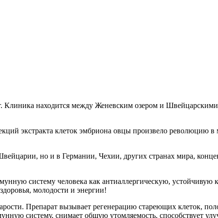
932 г. Клиника находится между Женевским озером и Швейцарски
екций экстракта клеток эмбриона овцы произвело революцию в 
вейцарии, но и в Германии, Чехии, других странах мира, концен
иммунную систему человека как антиаллергическую, устойчивую
здоровья, молодости и энергии!
арости. Препарат вызывает регенерацию стареющих клеток, пол
унную систему, снимает общую утомляемость, способствует улу