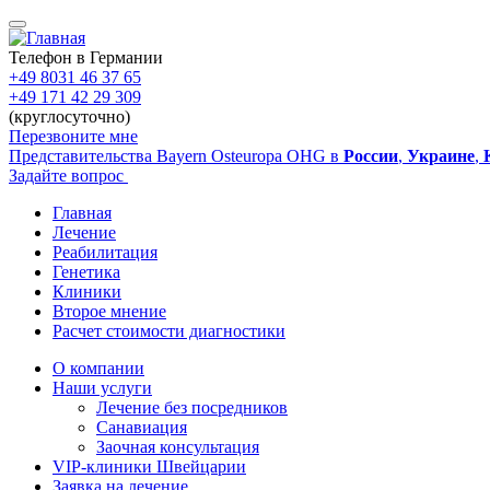
Перейти
к
основному
Телефон в Германии
содержанию
+49 8031 46 37 65
+49 171 42 29 309
(круглосуточно)
Перезвоните мне
Представительства Bayern Osteuropa OHG в
России
,
Украине
,
Задайте вопрос
Главная
Лечение
Main
Реабилитация
navigation
Генетика
Клиники
Второе мнение
Расчет стоимости диагностики
О компании
Наши услуги
Sidebar
Лечение без посредников
Санавиация
Заочная консультация
VIP-клиники Швейцарии
Заявка на лечение