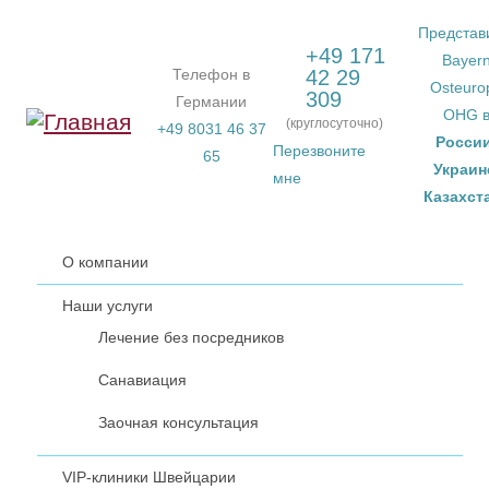
Перейти к основному содержанию
Представ
+49 171
Bayer
Телефон в
42 29
Osteuro
309
Германии
OHG 
(круглосуточно)
+49 8031 46 37
Росси
Перезвоните
65
Украин
мне
Казахст
О компании
Наши услуги
Лечение без посредников
Санавиация
Заочная консультация
VIP-клиники Швейцарии