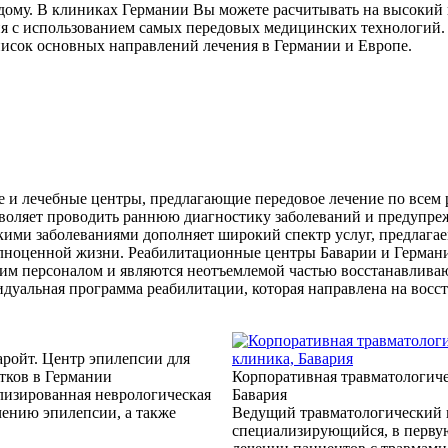
ждому. В клиниках Германии Вы можете расчитывать на высокий
ия с использованием самых передовых медицинских технологий. 
писок основных направлений лечения в Германии и Европе.
 и лечебные центры, предлагающие передовое лечение по всем 
оляет проводить раннюю диагностику заболеваний и предупрежд
ими заболеваниями дополняет широкий спектр услуг, предлага
 полноценной жизни. Реабилитационные центры Баварии и Герм
м персоналом и являются неотъемлемой частью восстанавливаю
идуальная программа реабилитации, которая направлена на восст
ройт. Центр эпилепсии для
стков в Германии
Корпоративная травматологиче
изированная неврологическая
Бавария
чению эпилепсии, а также
Ведущий травматологический 
cпециализирующийся, в первую