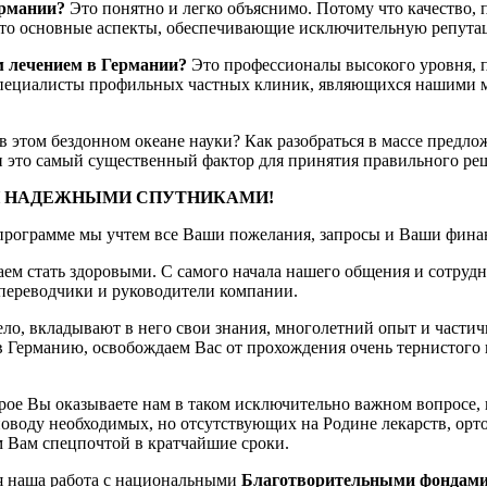
ермании?
Это понятно и легко объяснимо. Потому что качество, 
это основные аспекты, обеспечивающие исключительную репута
 лечением в Германии?
Это профессионалы высокого уровня, п
пециалисты профильных частных клиник, являющихся нашими 
в этом бездонном океане науки? Как разобраться в массе предл
 и это самый существенный фактор для принятия правильного реш
 НАДЕЖНЫМИ СПУТНИКАМИ!
рограмме мы учтем все Ваши пожелания, запросы и Ваши финанс
ем стать здоровыми. С самого начала нашего общения и сотруд
 переводчики и руководители компании.
ло, вкладывают в него свои знания, многолетний опыт и части
 в Германию, освобождаем Вас от прохождения очень тернистого
ое Вы оказываете нам в таком исключительно важном вопросе, к
поводу необходимых, но отсутствующих на Родине лекарств, орт
 Вам спецпочтой в кратчайшие сроки.
я наша работа с национальными
Благотворительными фондам