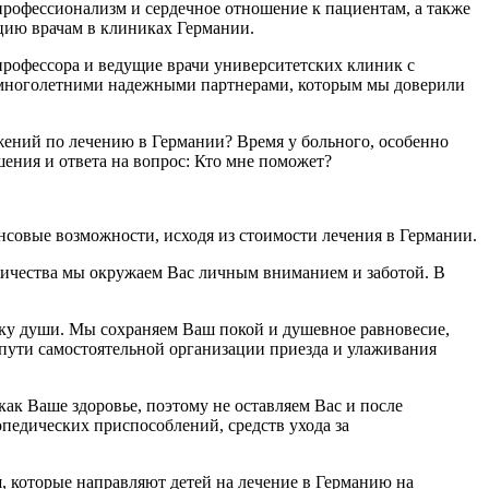
профессионализм и сердечное отношение к пациентам, а также
цию врачам в клиниках Германии.
рофессора и ведущие врачи университетских клиник с
многолетними надежными партнерами, которым мы доверили
ожений по лечению в Германии? Время у больного, особенно
ения и ответа на вопрос: Кто мне поможет?
овые возможности, исходя из стоимости лечения в Германии.
ничества мы окружаем Вас личным вниманием и заботой. В
чку души. Мы сохраняем Ваш покой и душевное равновесие,
 пути самостоятельной организации приезда и улаживания
ак Ваше здоровье, поэтому не оставляем Вас и после
опедических приспособлений, средств ухода за
и
, которые направляют детей на лечение в Германию на