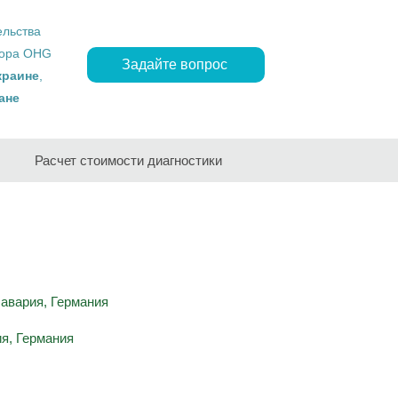
ельства
ropa OHG
Задайте вопрос
краине
,
ане
Расчет стоимости диагностики
Бавария, Германия
я, Германия