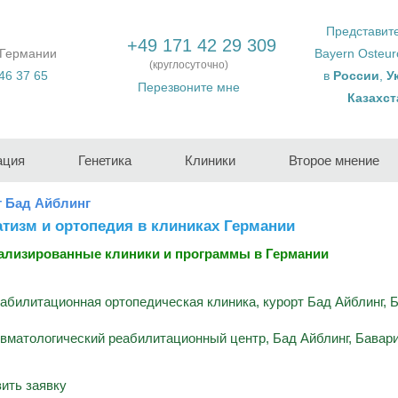
Представит
+49 171 42 29 309
 Германии
Bayern Osteu
(круглосуточно)
46 37 65
в
России
,
У
Перезвоните мне
Казахст
ация
Генетика
Клиники
Второе мнение
т Бад Айблинг
тизм и ортопедия в клиниках Германии
ализированные клиники и программы в Германии
абилитационная ортопедическая клиника, курорт Бад Айблинг, 
вматологический реабилитационный центр, Бад Айблинг, Бавари
ить заявку