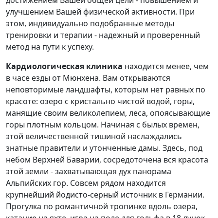
улучшением Вашей физической активности. При
этом, индивидуально подобранные методы
тренировки и терапии - надежный и проверенный
метод на пути к успеху.
Кардиологическая клиника
находится менее, чем
в часе езды от Мюнхена. Вам открываются
неповторимые ландшафты, которым нет равных по
красоте: озеро с кристально чистой водой, горы,
манящие своим великолепием, леса, опоясывающие
горы плотным кольцом. Начиная с былых времен,
этой величественной тишиной наслаждались
знатные правители и утонченные дамы. Здесь, под
небом Верхней Баварии, сосредоточена вся красота
этой земли - захватывающая дух панорама
Альпийских гор. Совсем рядом находится
крупнейший йодисто-серный источник в Германии.
Прогулка по романтичной тропинке вдоль озера,
катание на яхте, игра на поле для гольфа в 18 лунок,