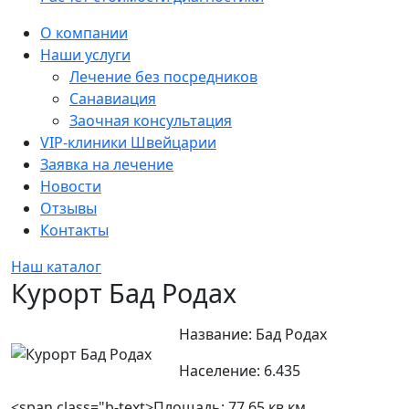
Sidebar
О компании
Наши услуги
Лечение без посредников
Санавиация
Заочная консультация
VIP-клиники Швейцарии
Заявка на лечение
Новости
Отзывы
Контакты
Наш каталог
Курорт Бад Родах
Название:
Бад Родах
Население:
6.435
<span class="b-text>Площадь: 77,65 кв.км